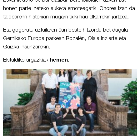
Eskerrik asko be bai Gatiburi bere ibilbidien azken zati
honen parte izeteko aukera emoteagatik. Ohorea izan da
taldearenn historiian mugarri txiki hau elkarrekin jartzea.
Eta gogoratu uztailaren 9an beste hitzordu bet dugula
Gernikako Europa parkean Rozalén, Olaia Inziarte eta
Gaizka Insunzarekin.
Ekitaldiko argazkiak
hemen
.