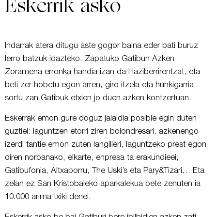
Eskerrik asko
Indarrak atera ditugu aste gogor baina eder bati buruz
lerro batzuk idazteko. Zapatuko Gatibun Azken
Zoramena erronka handia izan da Haziberrirentzat, eta
beti zer hobetu egon arren, giro itzela eta hunkigarria
sortu zan Gatibuk etxien jo duen azken kontzertuan.
Eskerrak emon gure doguz jaialdia posible egin duten
guztiei: laguntzen etorri ziren bolondresari, azkenengo
izerdi tantie emon zuten langilieri, laguntzeko prest egon
diren norbanako, elkarte, enpresa ta erakundieei,
Gatibufonia, Altxaporru, The Uski’s eta Pary&Tizari… Eta
zelan ez San Kristobaleko aparkalekua bete zenuten ia
10.000 arima txiki denei.