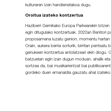
kulturaren izen handienetakoa dugu.
Oroitua izateko kontzertua
Haziberri Gernikako Europa Parkearekin lotzen 
egin ditugulako kontzertuak. 2022an Benitori p
proposamena luzatu genion, momentu hartan e
Orain, aukera berria sorturik, birritan pentsatu b
genukeen kontzertua antolatzeari ekin diogu. 
batzuetan egin izan dugun moduan, ahalik eta
sortzea da, bai musikarientzat bai publikoarent
gordeko duen emanaldia gauzatu ahal izateko