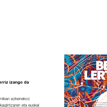
rriz izango da
ernikan azkenekoz
ikagintzaren eta euskal