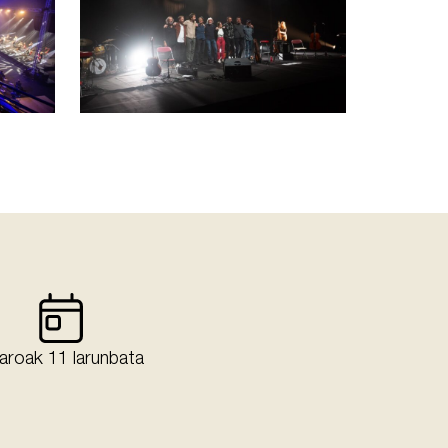
aroak 11 larunbata