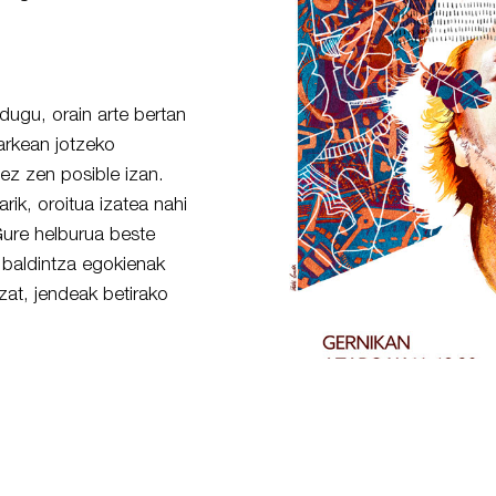
dugu, orain arte bertan
arkean jotzeko
z zen posible izan.
arik, oroitua izatea nahi
Gure helburua beste
 baldintza egokienak
zat, jendeak betirako
.