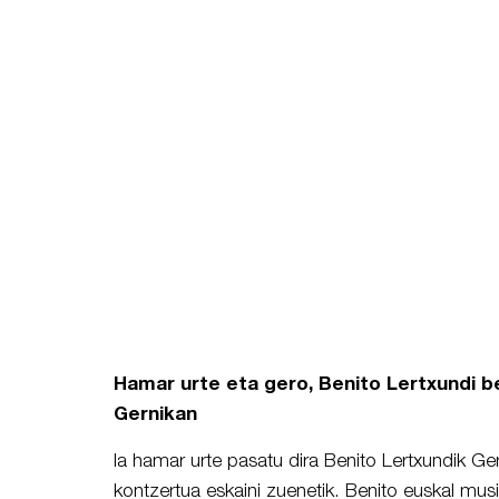
Hamar urte eta gero, Benito Lertxundi be
Gernikan
Ia hamar urte pasatu dira Benito Lertxundik G
kontzertua eskaini zuenetik. Benito euskal mus