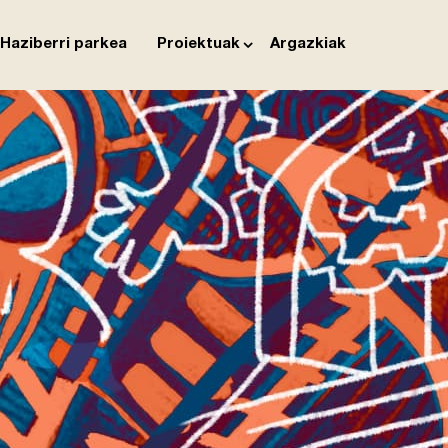
Haziberri parkea
Proiektuak
Argazkiak