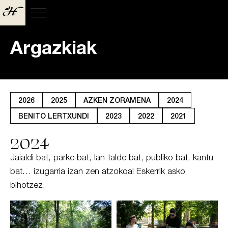
Argazkiak
2026
2025
AZKEN ZORAMENA
2024
BENITO LERTXUNDI
2023
2022
2021
2024
Jaialdi bat, parke bat, lan-talde bat, publiko bat, kantu
bat… izugarria izan zen atzokoa! Eskerrik asko
bihotzez.