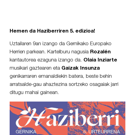
Hemen da Haziberriren 5. edizioa!
Uztailaren 9an izango da Gernikako Europako
Herrien parkean. Kartelburu nagusia
Rozalén
kantautorea ezaguna izango da.
Olaia Inziarte
musikari gaztearen eta
Gaizak Insunza
genikarraren emanaldiekin batera, beste behin
arratsalde-gau ahaztezina sortzeko osagaiak jarri
ditugu mahai gainean.