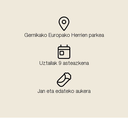
Gernikako Europako Herrien parkea
Uztailak 9 asteazkena
Jan eta edateko aukera